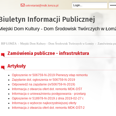
sekretariat@mdk.lomza.pl
Biuletyn Informacji Publicznej
Miejski Dom Kultury - Dom Środowisk Twórczych w Łom
BIP ŁOMŻA
›
Miejski Dom Kultury - Dom Środowisk Twórczych w Łomży
›
Zamówienia pub
Zamówienia publiczne - infrastruktura
Artykuły
Ogłoszenie nr 506759-N-2019 Pierwszy etap remontu
Zapytanie dot. ogłoszenia nr 506759-N-2019
Odpowiedź na zapytanie (nr506759-N-2019)
Informacja z otwarcia ofert dot. remontu MDK-DŚT
Informacja o unieważnieniu postępowania - przetarg
Ogłoszenie nr 518978-N-2019 z dnia 2019-02-27 r.
Informacja o wyborze najkorzystniejszej oferty
Informacja z otwarcia ofert dot. remontu MDK-DŚT-2