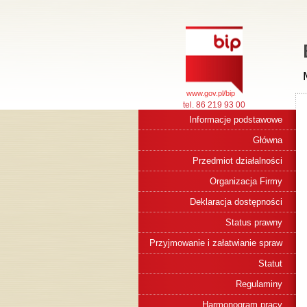
www.gov.pl/bip
tel. 86 219 93 00
Informacje podstawowe
Główna
Przedmiot działalności
Organizacja Firmy
Deklaracja dostępności
Status prawny
Przyjmowanie i załatwianie spraw
Statut
Regulaminy
Harmonogram pracy