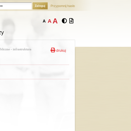
Zaloguj
Przypomnij hasło
A
A
A
ży
liczne - infrastruktura
drukuj