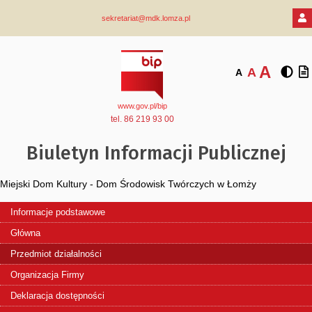
sekretariat@mdk.lomza.pl
A
A
A
www.gov.pl/bip
tel. 86 219 93 00
Biuletyn Informacji Publicznej
Miejski Dom Kultury - Dom Środowisk Twórczych w Łomży
Informacje podstawowe
Główna
Przedmiot działalności
Organizacja Firmy
Deklaracja dostępności