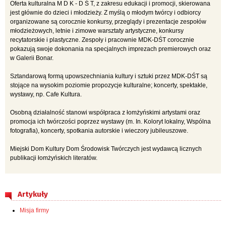
Oferta kulturalna M D K - D Ś T, z zakresu edukacji i promocji, skierowana
jest głównie do dzieci i młodzieży. Z myślą o młodym twórcy i odbiorcy
organizowane są corocznie konkursy, przeglądy i prezentacje zespołów
młodzieżowych, letnie i zimowe warsztaty artystyczne, konkursy
recytatorskie i plastyczne. Zespoły i pracownie MDK-DŚT corocznie
pokazują swoje dokonania na specjalnych imprezach premierowych oraz
w Galerii Bonar.
Sztandarową formą upowszechniania kultury i sztuki przez MDK-DŚT są
stojące na wysokim poziomie propozycje kulturalne; koncerty, spektakle,
wystawy, np. Cafe Kultura.
Osobną działalność stanowi współpraca z łomżyńskimi artystami oraz
promocja ich twórczości poprzez wystawy (m. In. Koloryt lokalny, Wspólna
fotografia), koncerty, spotkania autorskie i wieczory jubileuszowe.
Miejski Dom Kultury Dom Środowisk Twórczych jest wydawcą licznych
publikacji łomżyńskich literatów.
Artykuły
Misja firmy