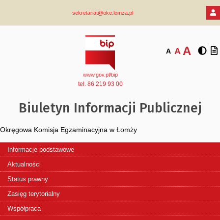
sekretariat@oke.lomza.pl
A
A
A
www.gov.pl/bip
tel. 86 219 93 00
Biuletyn Informacji Publicznej
Okręgowa Komisja Egzaminacyjna w Łomży
Informacje podstawowe
Aktualności
Status prawny
Zasięg terytorialny
Współpraca