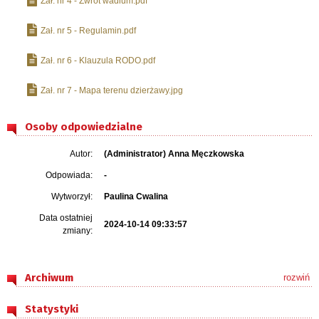
Zał. nr 4 - Zwrot wadium.pdf
Zał. nr 5 - Regulamin.pdf
Zał. nr 6 - Klauzula RODO.pdf
Zał. nr 7 - Mapa terenu dzierżawy.jpg
Osoby odpowiedzialne
Autor:
(Administrator) Anna Męczkowska
Odpowiada:
-
Wytworzył:
Paulina Cwalina
Data ostatniej
2024-10-14 09:33:57
zmiany:
Archiwum
rozwiń
Statystyki