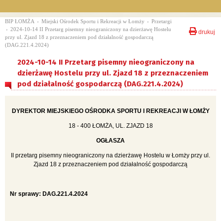
BIP ŁOMŻA
›
Miejski Ośrodek Sportu i Rekreacji w Łomży
›
Przetargi
›
2024-10-14 II Przetarg pisemny nieograniczony na dzierżawę Hostelu
drukuj
przy ul. Zjazd 18 z przeznaczeniem pod działalność gospodarczą
(DAG.221.4.2024)
2024-10-14 II Przetarg pisemny nieograniczony na
dzierżawę Hostelu przy ul. Zjazd 18 z przeznaczeniem
pod działalność gospodarczą (DAG.221.4.2024)
DYREKTOR MIEJSKIEGO OŚRODKA SPORTU I REKREACJI W ŁOMŻY
18 - 400 ŁOMŻA, UL. ZJAZD 18
OGŁASZA
II przetarg pisemny nieograniczony na dzierżawę Hostelu w Łomży przy ul.
Zjazd 18 z przeznaczeniem pod działalność gospodarczą
Nr sprawy: DAG.221.4.2024