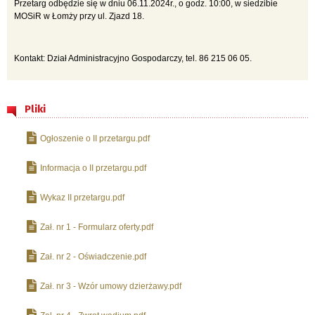
Przetarg odbędzie się w dniu 06.11.2024r., o godz. 10:00, w siedzibie
MOSiR w Łomży przy ul. Zjazd 18.
Kontakt: Dział Administracyjno Gospodarczy, tel. 86 215 06 05.
Pliki
Ogłoszenie o II przetargu.pdf
Informacja o II przetargu.pdf
Wykaz II przetargu.pdf
Zał. nr 1 - Formularz oferty.pdf
Zał. nr 2 - Oświadczenie.pdf
Zał. nr 3 - Wzór umowy dzierżawy.pdf