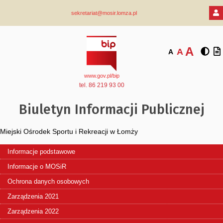
sekretariat@mosir.lomza.pl
A
A
A
www.gov.pl/bip
tel. 86 219 93 00
Biuletyn Informacji Publicznej
Miejski Ośrodek Sportu i Rekreacji w Łomży
Informacje podstawowe
Informacje o MOSiR
Ochrona danych osobowych
Zarządzenia 2021
Zarządzenia 2022