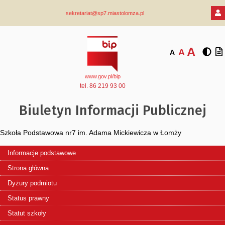
sekretariat@sp7.miastolomza.pl
A
A
A
www.gov.pl/bip
tel. 86 219 93 00
Biuletyn Informacji Publicznej
Szkoła Podstawowa nr7 im. Adama Mickiewicza w Łomży
Informacje podstawowe
Strona główna
Dyżury podmiotu
Status prawny
Statut szkoły