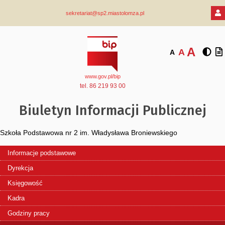
sekretariat@sp2.miastolomza.pl
A
A
A
www.gov.pl/bip
tel. 86 219 93 00
Biuletyn Informacji Publicznej
Szkoła Podstawowa nr 2 im. Władysława Broniewskiego
Informacje podstawowe
Dyrekcja
Księgowość
Kadra
Godziny pracy