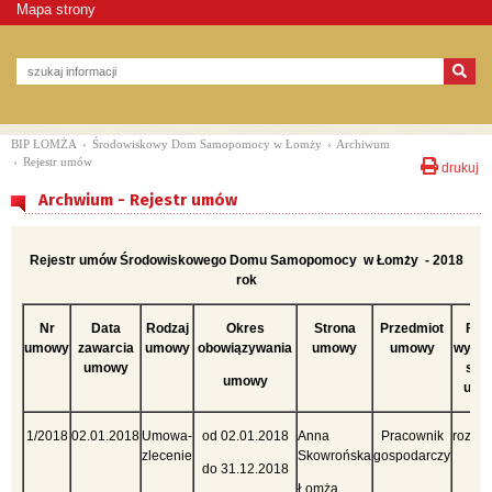
Mapa strony
BIP ŁOMŻA
›
Środowiskowy Dom Samopomocy w Łomży
›
Archiwum
›
Rejestr umów
drukuj
Archwium - Rejestr umów
Rejestr umów Środowiskowego Domu Samopomocy w Łomży - 2018
rok
Nr
Data
Rodzaj
Okres
Strona
Przedmiot
For
umowy
zawarcia
umowy
obowiązywania
umowy
umowy
wyłon
umowy
str
umowy
umo
1/2018
02.01.2018
Umowa-
od 02.01.2018
Anna
Pracownik
rozez
zlecenie
Skowrońska
gospodarczy
ryn
do 31.12.2018
Łomża,