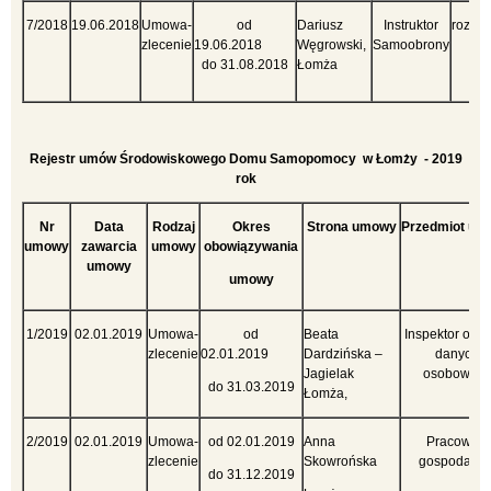
7/2018
19.06.2018
Umowa-
od
Dariusz
Instruktor
rozez
zlecenie
19.06.2018
Węgrowski,
Samoobrony
ryn
do 31.08.2018
Łomża
Rejestr umów Środowiskowego Domu Samopomocy w Łomży - 2019
rok
Nr
Data
Rodzaj
Okres
Strona umowy
Przedmiot um
umowy
zawarcia
umowy
obowiązywania
umowy
umowy
1/2019
02.01.2019
Umowa-
od
Beata
Inspektor och
zlecenie
02.01.2019
Dardzińska –
danych
Jagielak
osobowych
do 31.03.2019
Łomża,
2/2019
02.01.2019
Umowa-
od 02.01.2019
Anna
Pracownik
zlecenie
Skowrońska
gospodarcz
do 31.12.2019