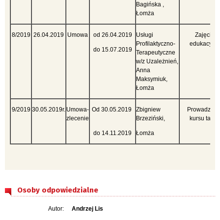
Bagińska ,
Łomża
8/2019
26.04.2019
Umowa
od 26.04.2019
Usługi
Zajęcia
Profilaktyczno-
edukacyjn
do 15.07.2019
Terapeutyczne
w/z Uzależnień,
Anna
Maksymiuk,
Łomża
9/2019
30.05.2019r.
Umowa-
Od 30.05.2019
Zbigniew
Prowadzeni
zlecenie
Brzeziński,
kursu tańc
do 14.11.2019
Łomża
Osoby odpowiedzialne
Autor:
Andrzej Lis