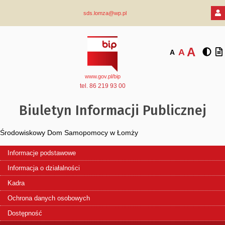
sds.lomza@wp.pl
A
A
A
www.gov.pl/bip
tel. 86 219 93 00
Biuletyn Informacji Publicznej
Środowiskowy Dom Samopomocy w Łomży
Informacje podstawowe
Informacja o działalności
Kadra
Ochrona danych osobowych
Dostępność