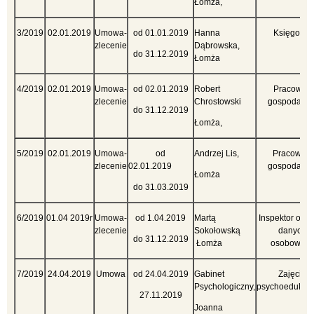
Łomża,
3/2019
02.01.2019
Umowa-
od 01.01.2019
Hanna
Księgowa
zlecenie
Dąbrowska,
do 31.12.2019
Łomża
4/2019
02.01.2019
Umowa-
od 02.01.2019
Robert
Pracownik
zlecenie
Chrostowski
gospodarcz
do 31.12.2019
Łomża,
5/2019
02.01.2019
Umowa-
od
Andrzej Lis,
Pracownik
zlecenie
02.01.2019
gospodarcz
Łomża
do 31.03.2019
6/2019
01.04 2019r
Umowa-
od 1.04.2019
Martą
Inspektor och
zlecenie
Sokołowską
danych
do 31.12.2019
Łomża
osobowych
7/2019
24.04.2019
Umowa
od 24.04.2019
Gabinet
Zajęcia
Psychologiczny,
psychoedukac
27.11.2019
Joanna