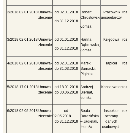
2/2018
02.01.2018
Umowa-
od 02.01.2018
Robert
Pracownik
rozez
zlecenie
Chrostowski
gospodarczy
ryn
do 31.12.2018
Łomża,
3/2018
02.01.2018
Umowa-
od 01.01.2018
Hanna
Księgowa
rozez
zlecenie
Dąbrowska,
ryn
do 31.12.2018
Łomża
4/2018
02.01.2018
Umowa-
od 02.01.2018
Marek
Tapicer
rozez
zlecenie
do 31.03.2018
Sarnacki,
ryn
Piątnica
5/2018
17.01.2018
Umowa-
od 18.01.2018
Andrzej
Konserwator
rozez
zlecenie
do 30.06.2018
Biernat,
ryn
Łomża
6/2018
02.05.2018
Umowa-
od
Beata
Inspektor
rozez
zlecenie
02.05.2018
Dardzińska
ochrony
ryn
do 31.12.2018
– Jagielak,
danych
Łomża
osobowych