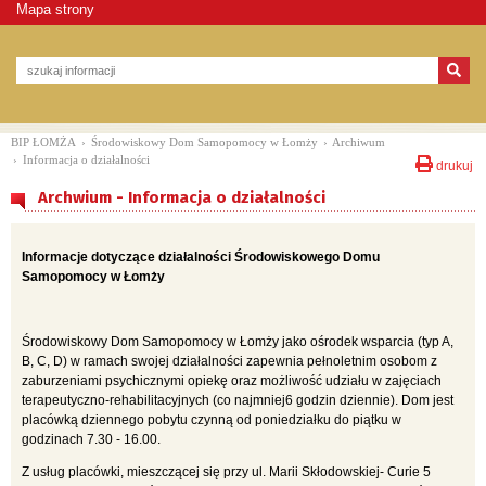
Mapa strony
BIP ŁOMŻA
›
Środowiskowy Dom Samopomocy w Łomży
›
Archiwum
›
Informacja o działalności
drukuj
Archwium - Informacja o działalności
Informacje dotyczące działalności Środowiskowego Domu
Samopomocy w Łomży
Środowiskowy Dom Samopomocy w Łomży jako ośrodek wsparcia (typ A,
B, C, D) w ramach swojej działalności zapewnia pełnoletnim osobom z
zaburzeniami psychicznymi opiekę oraz możliwość udziału w zajęciach
terapeutyczno-rehabilitacyjnych (co najmniej6 godzin dziennie). Dom jest
placówką dziennego pobytu czynną od poniedziałku do piątku w
godzinach 7.30 - 16.00.
Z usług placówki, mieszczącej się przy ul. Marii Skłodowskiej- Curie 5