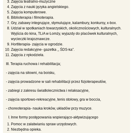
Zajęcia teatralno-muzyczne
Zajęcia z nauki języka angielskiego.
Zajęcia komputerowe.
Biblioterapia i filmoterapia.
Gry, zabawy integrujące, stymulujące, kalambury, konkursy, x-box.
Udział w spotkaniach towarzyskich, okolicznościowych, kulturalnych.
Wyjścia do kina, TLiA w Łomży, wyjazdy do placówek kulturalnych,
wycieczki krajoznawcze.
Hortiterapia- zajęcia w ogrodzie.
Zajęcia redakcyjne- gazetka ,, ŚDS-ka”.
Zajęcia z rękodzieła.
III. Terapia ruchowa i rehabilitacja;
- zajęcia na siłowni, na boisku,
- zajęcia prowadzone w sali rehabilitacji przez fizjoterapeutów,
- zabiegi z zakresu światłolecznictwa i relaksacyjne,
- zajęcia sportowo-rekreacyjne, tenis stołowy, gra w boccia,
- choreoterapia- nauka kroków, układów przy muzyce.
Inne formy postępowania wspierająco-aktywizującego
Pomoc w załatwianiu spraw urzędowych.
Niezbędna opieka.