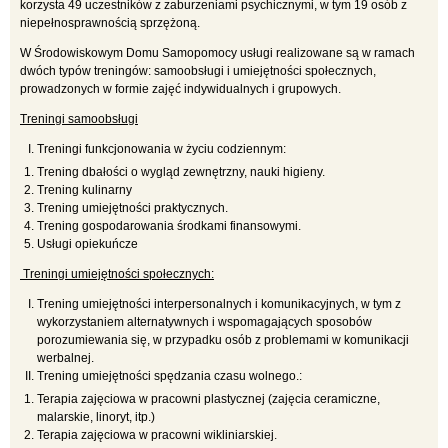
korzysta 49 uczestników z zaburzeniami psychicznymi, w tym 19 osób z
niepełnosprawnością sprzężoną.
W Środowiskowym Domu Samopomocy usługi realizowane są w ramach
dwóch typów treningów: samoobsługi i umiejętności społecznych,
prowadzonych w formie zajęć indywidualnych i grupowych.
Treningi samoobsługi
Treningi funkcjonowania w życiu codziennym:
Trening dbałości o wygląd zewnętrzny, nauki higieny.
Trening kulinarny
Trening umiejętności praktycznych.
Trening gospodarowania środkami finansowymi.
Usługi opiekuńcze
Treningi umiejętności społecznych:
Trening umiejętności interpersonalnych i komunikacyjnych, w tym z
wykorzystaniem alternatywnych i wspomagających sposobów
porozumiewania się, w przypadku osób z problemami w komunikacji
werbalnej.
Trening umiejętności spędzania czasu wolnego.:
Terapia zajęciowa w pracowni plastycznej (zajęcia ceramiczne,
malarskie, linoryt, itp.)
Terapia zajęciowa w pracowni wikliniarskiej.