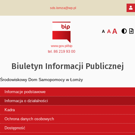
sds.lomza@wp.pl
A
A
A
www.gov.pl/bip
tel. 86 219 93 00
Biuletyn Informacji Publicznej
Środowiskowy Dom Samopomocy w Łomży
Informacje podstawowe
Informacja o działalności
Kadra
Ochrona danych osobowych
Dostępność