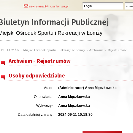
sekretariat@mosir.lomza.pl
Biuletyn Informacji Publicznej
Miejski Ośrodek Sportu i Rekreacji w Łomży
BIP ŁOMŻA
›
Miejski Ośrodek Sportu i Rekreacji w Łomży
›
Archiwum
›
Rejestr umów
Archwium - Rejestr umów
Osoby odpowiedzialne
Autor:
(Administrator) Anna Męczkowska
Odpowiada:
Anna Męczkowska
Wytworzył:
Anna Męczkowska
Data ostatniej zmiany:
2024-09-11 10:18:30