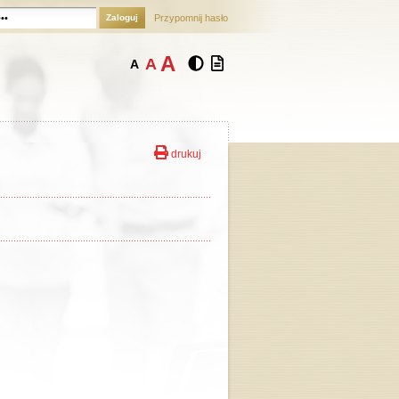
Zaloguj
Przypomnij hasło
A
A
A
drukuj