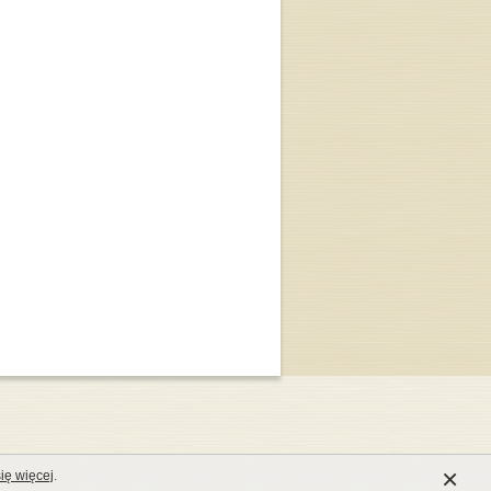
×
ię więcej
.