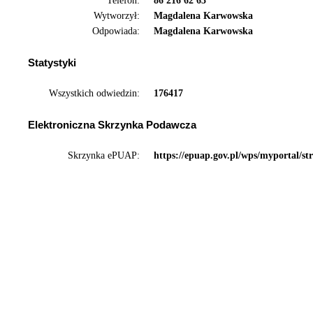
Telefon:
86 216 62 63
Wytworzył:
Magdalena Karwowska
Odpowiada:
Magdalena Karwowska
Statystyki
Wszystkich odwiedzin:
176417
Elektroniczna Skrzynka Podawcza
Skrzynka ePUAP:
https://epuap.gov.pl/wps/myportal/st