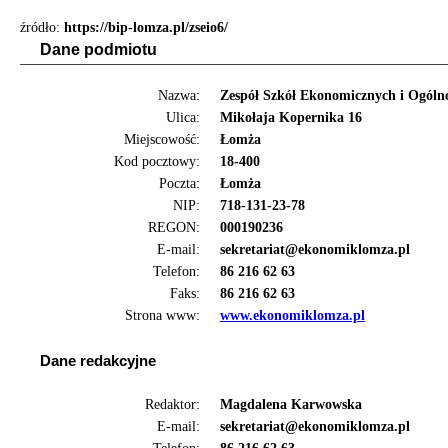
źródło:
https://bip-lomza.pl/zseio6/
Dane podmiotu
Nazwa:
Zespół Szkół Ekonomicznych i Ogóln
Ulica:
Mikołaja Kopernika 16
Miejscowość:
Łomża
Kod pocztowy:
18-400
Poczta:
Łomża
NIP:
718-131-23-78
REGON:
000190236
E-mail:
sekretariat@ekonomiklomza.pl
Telefon:
86 216 62 63
Faks:
86 216 62 63
Strona www:
www.ekonomiklomza.pl
Dane redakcyjne
Redaktor:
Magdalena Karwowska
E-mail:
sekretariat@ekonomiklomza.pl