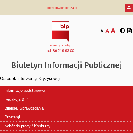
pomoc@oik.lomza.pl
A
A
A
www.gov.pl/bip
tel. 86 219 93 00
Biuletyn Informacji Publicznej
Ośrodek Interwencji Kryzysowej
Informacje podstawowe
Redakcja BIP
Bilanse/ Sprawozdania
Przetargi
Nabór do pracy / Konkursy