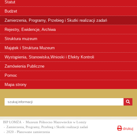
Statut
Budżet
Zamierzenia, Programy, Przebieg i Skutki realizacji zadań
Rejestry, Ewidencje, Archiwa
Struktura muzeum
Majątek i Struktura Muzeum
Wystąpienia, Stanowiska,Wnioski i Efekty Kontroli
Zamówienia Publiczne
Pomoc
Mapa strony
BIP ŁOMŻA
›
Muzeum Północno Mazowieckie w Łomży
›
Zamierzenia, Programy, Przebieg i Skutki realizacji zadań
drukuj
›
2020 - Planowane zamierzenia