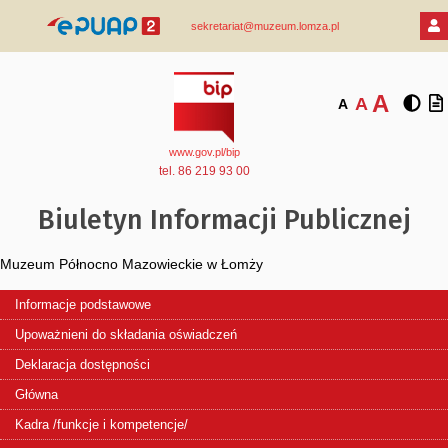
sekretariat@muzeum.lomza.pl
A
A
A
www.gov.pl/bip
tel. 86 219 93 00
Biuletyn Informacji Publicznej
Muzeum Północno Mazowieckie w Łomży
Informacje podstawowe
Upoważnieni do składania oświadczeń
Deklaracja dostępności
Główna
Kadra /funkcje i kompetencje/