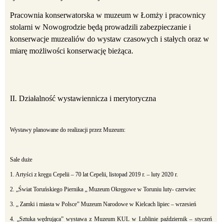
Pracownia konserwatorska w muzeum w Łomży i pracownicy
stolarni w Nowogrodzie będą prowadzili zabezpieczanie i
konserwacje muzealiów do wystaw czasowych i stałych oraz w
miarę możliwości konserwację bieżąca.
II. Działalność wystawiennicza i merytoryczna
Wystawy planowane do realizacji przez Muzeum:
Sale duże
1. Artyści z kręgu Cepelii – 70 lat Cepelii, listopad 2019 r. – luty 2020 r.
2. „Świat Toruńskiego Piernika „ Muzeum Okręgowe w Toruniu luty- czerwiec
3. „ Zamki i miasta w Polsce” Muzeum Narodowe w Kielcach lipiec – wrzesień
4. „Sztuka wędrująca” wystawa z Muzeum KUL w Lublinie październik – styczeń