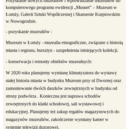
Pozyskanie nowych muzealiów i wprowadzanie muzealiów do
komputerowego programu ewidencji „Musnet” – Muzeum w
Łomży, Galerii Sztuki Współczesnej i Skansenie Kurpiowskim
w Nowogrodzie.
- pozyskanie muzealiów :
Muzeum w Łomży - muzealia etnograficzne, związane z historią
miasta i regionu, bursztyn - uzupełnienia istniejących kolekcji.
- konserwacja i remonty obiektów muzealnych:
W 2020 roku planujemy wymianę klimatyzatora do wystawy
stałej historia miasta w budynku Muzeum przy ul Dwornej oraz
zamontowanie dwóch daszków zewnętrznych w budynku od
strony podwórza . Konieczna jest naprawa schodów
zewnętrznych do klatki schodowej, sali wystawowej i
edukacyjnej. Planujemy też zakup regałów magazynowych do
magazynów muzealiów, zakończenie wymiany kamer w
systemie telewizji dozorowej.