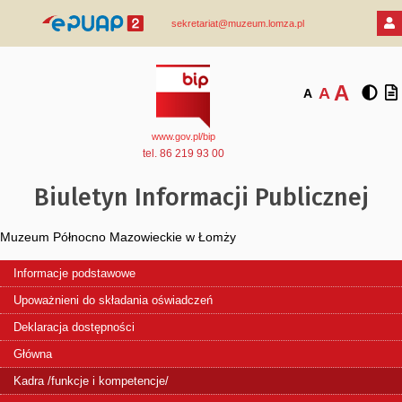
sekretariat@muzeum.lomza.pl
A
A
A
www.gov.pl/bip
tel. 86 219 93 00
Biuletyn Informacji Publicznej
Muzeum Północno Mazowieckie w Łomży
Informacje podstawowe
Upoważnieni do składania oświadczeń
Deklaracja dostępności
Główna
Kadra /funkcje i kompetencje/