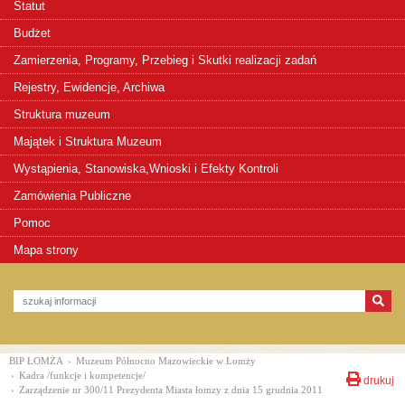
Statut
Budżet
Zamierzenia, Programy, Przebieg i Skutki realizacji zadań
Rejestry, Ewidencje, Archiwa
Struktura muzeum
Majątek i Struktura Muzeum
Wystąpienia, Stanowiska,Wnioski i Efekty Kontroli
Zamówienia Publiczne
Pomoc
Mapa strony
BIP ŁOMŻA
›
Muzeum Północno Mazowieckie w Łomży
›
Kadra /funkcje i kompetencje/
drukuj
›
Zarządzenie nr 300/11 Prezydenta Miasta łomzy z dnia 15 grudnia 2011