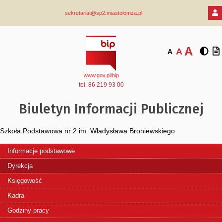
sekretariat@sp2.miastolomza.pl
A
A
A
www.gov.pl/bip
tel. 86 219 93 00
Biuletyn Informacji Publicznej
Szkoła Podstawowa nr 2 im. Władysława Broniewskiego
Informacje podstawowe
Dyrekcja
Księgowość
Kadra
Godziny pracy