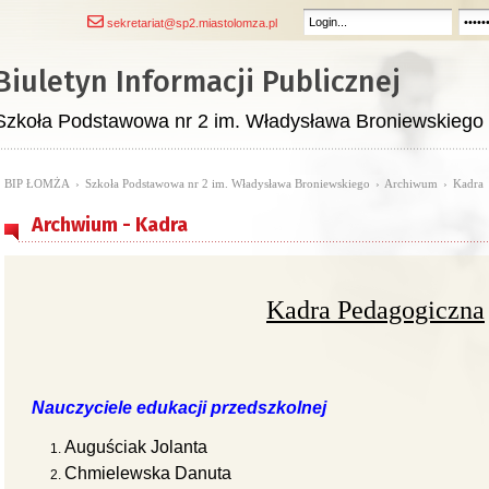
sekretariat@sp2.miastolomza.pl
Biuletyn Informacji Publicznej
Szkoła Podstawowa nr 2 im. Władysława Broniewskiego
BIP ŁOMŻA
›
Szkoła Podstawowa nr 2 im. Władysława Broniewskiego
›
Archiwum
›
Kadra
Archwium - Kadra
Kadra Pedagogiczna
Nauczyciele edukacji przedszkolnej
Auguściak Jolanta
Chmielewska Danuta