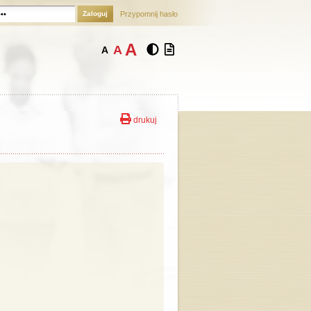
Zaloguj
Przypomnij hasło
A
A
A
drukuj