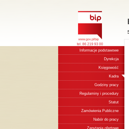
www.gov.pl/bip
tel. 86 219 93 00
Informacje podstawowe
Dyrekcja
Księgowość
Kadra
Godziny pracy
Regulaminy i procedury
Statut
Zamówienia Publiczne
Nabór do pracy
Zapytania ofertowe