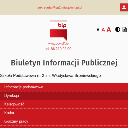
sekretariat@sp2.miastolomza.pl
A
A
A
www.gov.pl/bip
tel. 86 219 93 00
Biuletyn Informacji Publicznej
Szkoła Podstawowa nr 2 im. Władysława Broniewskiego
Informacje podstawowe
Dyrekcja
Księgowość
Kadra
Godziny pracy