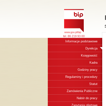
www.gov.pl/bip
tel. 86 219 93 00
Informacje podstawowe
Dyrekcja
Księgowość
Kadra
Godziny pracy
Regulaminy i procedury
Statut
Zamówienia Publiczne
Nabór do pracy
Zapytania ofertowe