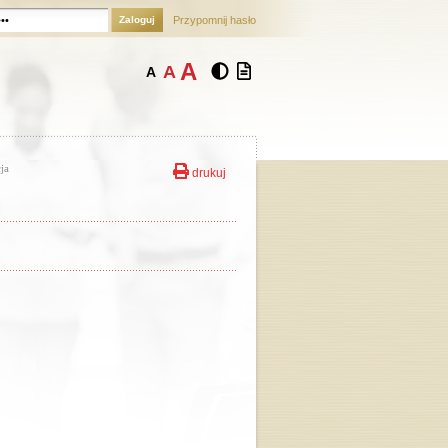
Zaloguj
Przypomnij hasło
A
A
A
ja
drukuj