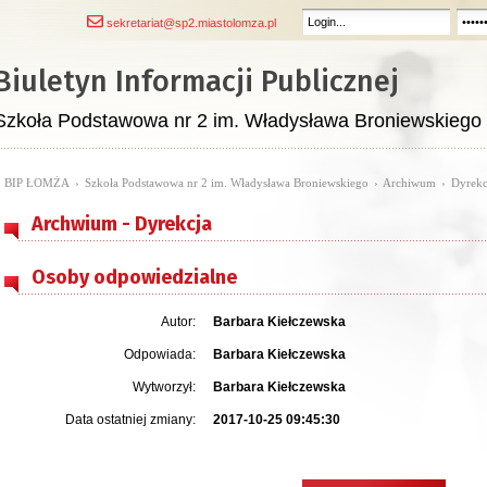
sekretariat@sp2.miastolomza.pl
Biuletyn Informacji Publicznej
Szkoła Podstawowa nr 2 im. Władysława Broniewskiego
BIP ŁOMŻA
›
Szkoła Podstawowa nr 2 im. Władysława Broniewskiego
›
Archiwum
›
Dyrekc
Archwium - Dyrekcja
Osoby odpowiedzialne
Autor:
Barbara Kiełczewska
Odpowiada:
Barbara Kiełczewska
Wytworzył:
Barbara Kiełczewska
Data ostatniej zmiany:
2017-10-25 09:45:30