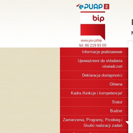
www.gov.pl/bip
tel. 86 219 93 00
Informacje podstawowe
Upoważnieni do składania
oświadczeń
Deklaracja dostępności
Główna
Kadra /funkcje i kompetencje/
Statut
Budżet
Zamierzenia, Programy, Przebieg i
Skutki realizacji zadań