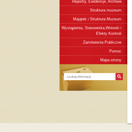
Rejestry, Ewidencje, Archiwa
Struktura muzeum
Majątek i Struktura Muzeum
Wystąpienia, Stanowiska,Wnioski i
Efekty Kontroli
Zamówienia Publiczne
Pomoc
Mapa strony