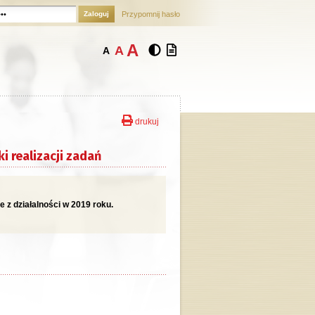
Zaloguj
Przypomnij hasło
A
A
A
drukuj
i realizacji zadań
z działalności w 2019 roku.