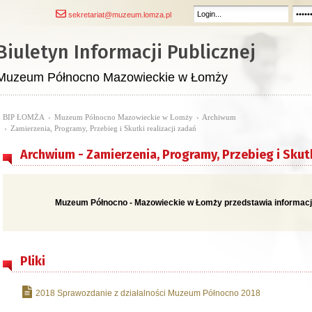
sekretariat@muzeum.lomza.pl
Biuletyn Informacji Publicznej
Muzeum Północno Mazowieckie w Łomży
BIP ŁOMŻA
›
Muzeum Północno Mazowieckie w Łomży
›
Archiwum
›
Zamierzenia, Programy, Przebieg i Skutki realizacji zadań
Archwium - Zamierzenia, Programy, Przebieg i Skutk
Muzeum Północno - Mazowieckie w Łomży przedstawia informacje 
Pliki
2018 Sprawozdanie z działalności Muzeum Północno 2018