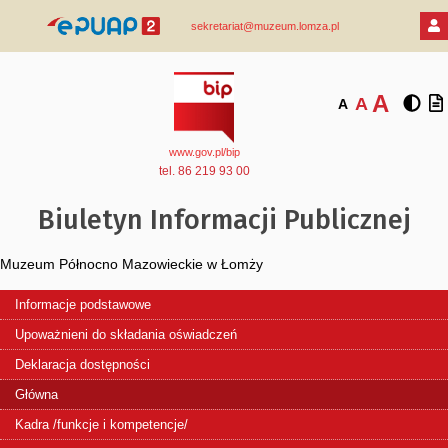
sekretariat@muzeum.lomza.pl
A
A
A
www.gov.pl/bip
tel. 86 219 93 00
Biuletyn Informacji Publicznej
Muzeum Północno Mazowieckie w Łomży
Informacje podstawowe
Upoważnieni do składania oświadczeń
Deklaracja dostępności
Główna
Kadra /funkcje i kompetencje/