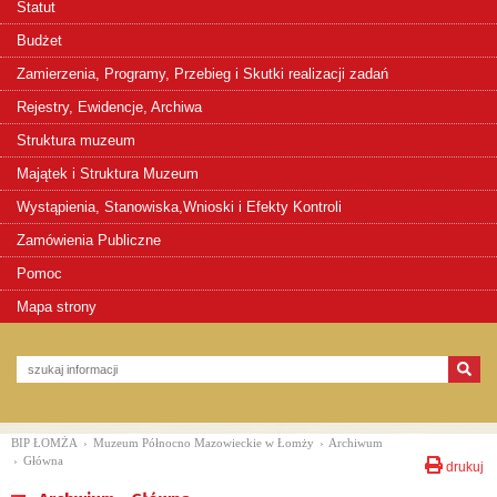
Statut
Budżet
Zamierzenia, Programy, Przebieg i Skutki realizacji zadań
Rejestry, Ewidencje, Archiwa
Struktura muzeum
Majątek i Struktura Muzeum
Wystąpienia, Stanowiska,Wnioski i Efekty Kontroli
Zamówienia Publiczne
Pomoc
Mapa strony
BIP ŁOMŻA
›
Muzeum Północno Mazowieckie w Łomży
›
Archiwum
›
Główna
drukuj